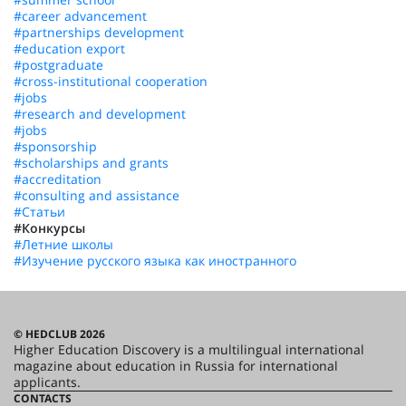
#career advancement
#partnerships development
#education export
#postgraduate
#cross-institutional cooperation
#jobs
#research and development
#jobs
#sponsorship
#scholarships and grants
#accreditation
#consulting and assistance
#Статьи
#Конкурсы
#Летние школы
#Изучение русского языка как иностранного
© HEDCLUB 2026
Higher Education Discovery is a multilingual international
magazine about education in Russia for international
applicants.
CONTACTS