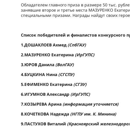
Обладателем главного приза в размере 50 тыс. рубл
занявшие второе и третье места МАЗУРЕНКО Екатери
специальными призами. Награды найдут своих героев
Список победителей и финалистов конкурсного 
1.
ДОШАКЛОЕВ Ахмед
(СпбГАУ)
2.
МАЗУРЕНКО Екатерина
(ИрГУПС)
3.
ЮРОВ Данила
(ВолГАУ)
4.
БУЦКИНА Нина
(СГСПУ)
5.
ЕФИМЕНКО Екатерина
(СГЭУ)
6.
ИГУМНОВ Александр
(ИрГУПС)
7.
КОЗЫРЕВА Арина
(информация уточняется)
8.
КОЧЕТКОВА Надежда
(НГПУ им. К. Минина)
9.
ПАСТУХОВ Виталий
(Красноярский железнодоро