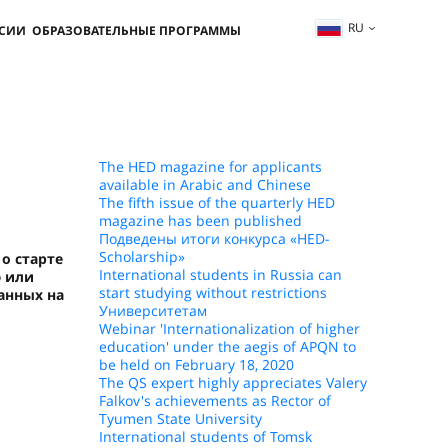
RU
ССИИ
ОБРАЗОВАТЕЛЬНЫЕ ПРОГРАММЫ
The HED magazine for applicants
available in Arabic and Chinese
The fifth issue of the quarterly HED
magazine has been published
Подведены итоги конкурса «HED-
Scholarship»
о старте
International students in Russia can
ю или
start studying without restrictions
анных на
Университетам
Webinar 'Internationalization of higher
education' under the aegis of APQN to
be held on February 18, 2020
The QS expert highly appreciates Valery
Falkov's achievements as Rector of
Tyumen State University
International students of Tomsk