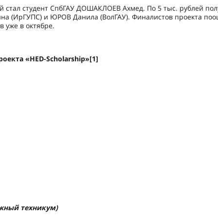
ей стал студент СпбГАУ ДОШАКЛОЕВ Ахмед. По 5 тыс. рублей пол
на (ИрГУПС) и ЮРОВ Данила (ВолГАУ). Финалистов проекта по
 уже в октябре.
проекта
«HED-Scholarship»[1]
жный техникум)