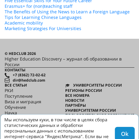
Five Essential Skills for Your Future Career
Erasmus+ for (non)teaching staff
The Benefits of Using the News to Learn a Foreign Language
Tips for Learning Chinese Languages
Academic mobility
Marketing Strategies For Universities
© HEDCLUB 2026
Higher Education Discovery – журнал об образовании в
России
КОНТАКТЫ
+7 (8362) 72-02-62
dir@hedclub.com
ВСЕ СТАТЬИ
УНИВЕРСИТЕТЫ РОССИИ
РКИ
РЕГИОНЫ РОССИИ
ВСЕ НОМЕРА
Поступление
НОВОСТИ
Виза и миграция
ПАРТНЁРЫ
Обучение
УНИВЕРСИТЕТАМ РОССИИ
Наука
ПОЛЬЗОВАТЕЛЬСКОЕ СОГЛАШЕНИЕ
HED_people
Мы используем куки, в том числе в целях сбора
КОНФИДЕНЦИАЛЬНОСТЬ
Русский дом
статистических данных и обработки
О HED
Регионы
персональных данных с использованием
Ok
Культура
интернет-сервиса "ЯндексМетрика". Если вы не