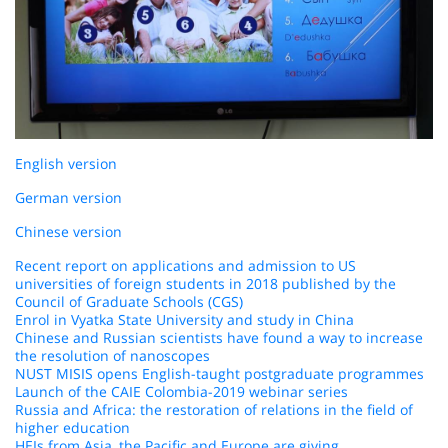
English version
German version
Chinese version
Recent report on applications and admission to US
universities of foreign students in 2018 published by the
Council of Graduate Schools (CGS)
Enrol in Vyatka State University and study in China
Chinese and Russian scientists have found a way to increase
the resolution of nanoscopes
NUST MISIS opens English-taught postgraduate programmes
Launch of the CAIE Colombia-2019 webinar series
Russia and Africa: the restoration of relations in the field of
higher education
HEIs from Asia, the Pacific and Europe are giving